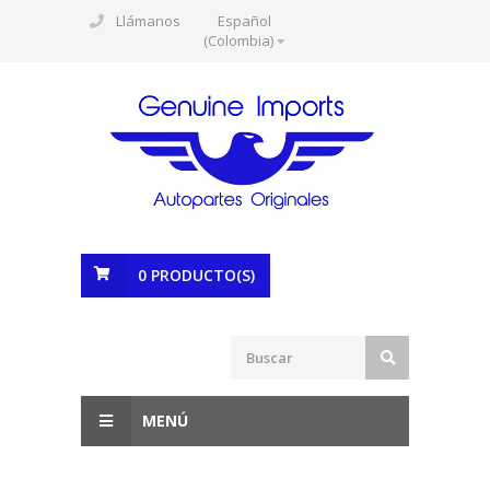
Llámanos
Español
(Colombia)
0
PRODUCTO(S)
MENÚ