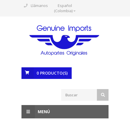
Llámanos
Español
(Colombia)
0
PRODUCTO(S)
MENÚ