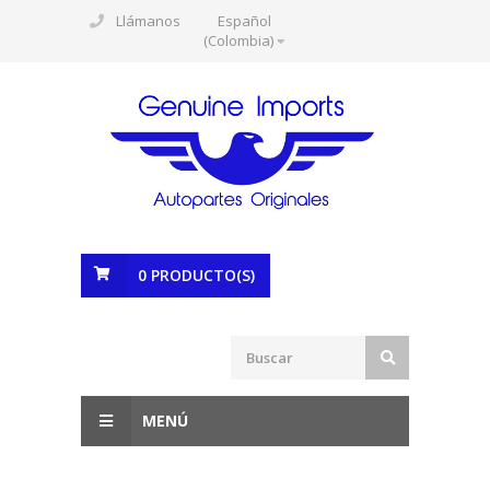
Llámanos
Español
(Colombia)
0
PRODUCTO(S)
MENÚ