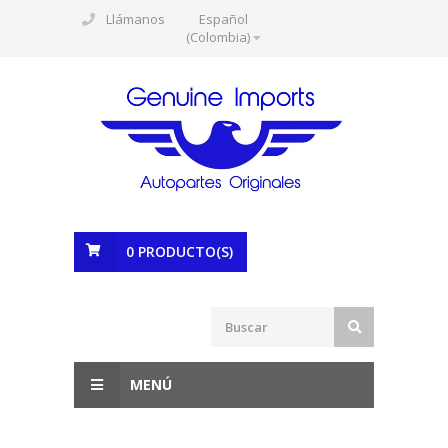
Llámanos
Español
(Colombia)
0
PRODUCTO(S)
MENÚ