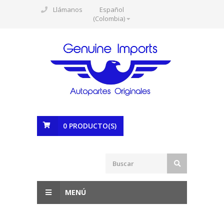
Llámanos
Español
(Colombia)
0
PRODUCTO(S)
MENÚ