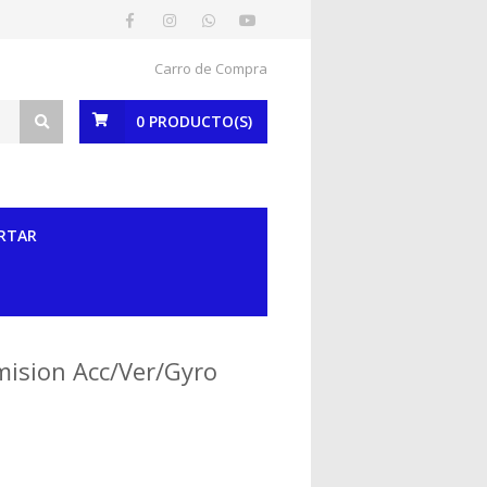
Carro de Compra
0
PRODUCTO(S)
RTAR
mision Acc/Ver/Gyro