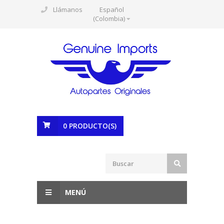
Llámanos
Español
(Colombia)
0
PRODUCTO(S)
MENÚ