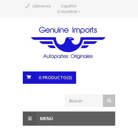
Llámanos
Español
(Colombia)
0
PRODUCTO(S)
MENÚ