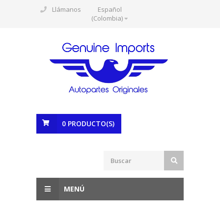
Llámanos
Español
(Colombia)
0
PRODUCTO(S)
MENÚ