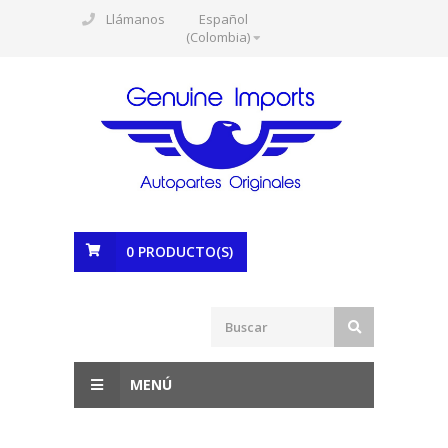
Llámanos
Español
(Colombia)
0
PRODUCTO(S)
MENÚ