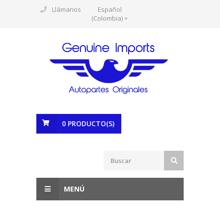
Llámanos
Español
(Colombia)
0
PRODUCTO(S)
MENÚ