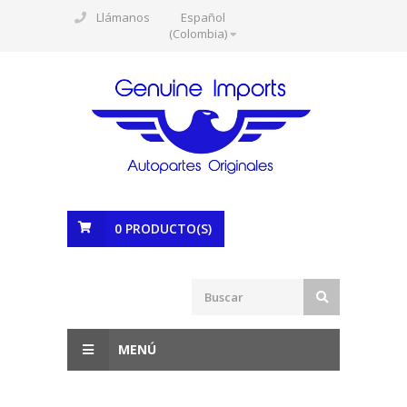
Llámanos
Español
(Colombia)
0
PRODUCTO(S)
MENÚ