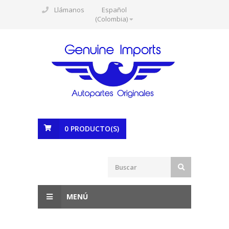
Llámanos
Español
(Colombia)
0
PRODUCTO(S)
MENÚ