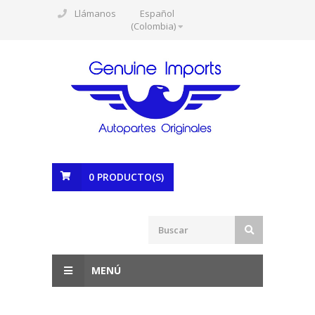
Llámanos
Español
(Colombia)
0
PRODUCTO(S)
MENÚ