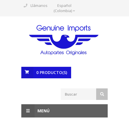
Llámanos
Español
(Colombia)
0
PRODUCTO(S)
MENÚ