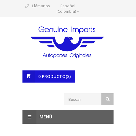
Llámanos
Español
(Colombia)
0
PRODUCTO(S)
MENÚ