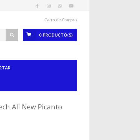
Carro de Compra
0
PRODUCTO(S)
RTAR
ech All New Picanto