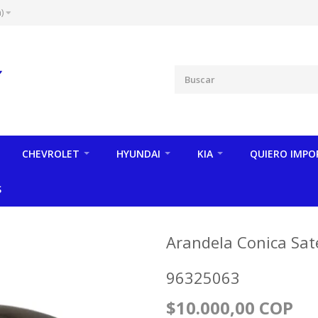
)
CHEVROLET
HYUNDAI
KIA
QUIERO IMPO
S
Arandela Conica Sate
96325063
$10.000,00 COP