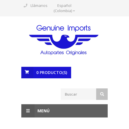
Llámanos
Español
(Colombia)
0
PRODUCTO(S)
MENÚ