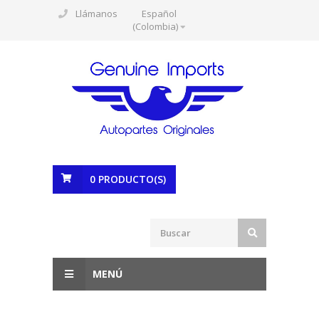
Llámanos
Español
(Colombia)
0
PRODUCTO(S)
MENÚ