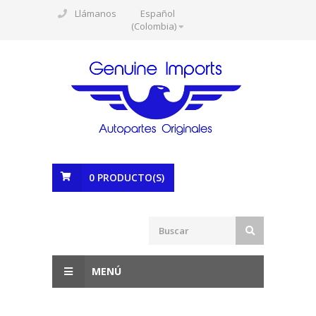
Llámanos
Español
(Colombia)
0
PRODUCTO(S)
MENÚ