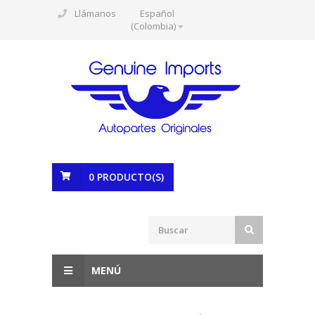
Llámanos
Español
(Colombia)
0
PRODUCTO(S)
MENÚ