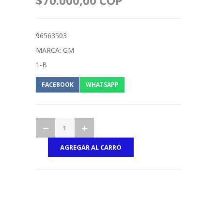
$70.000,00 COP
96563503
MARCA: GM
1-B
FACEBOOK
WHATSAPP