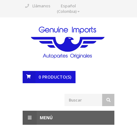
Llámanos
Español
(Colombia)
0
PRODUCTO(S)
MENÚ