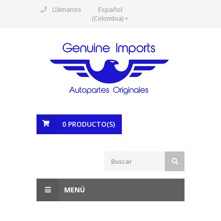
Llámanos
Español
(Colombia)
0
PRODUCTO(S)
MENÚ