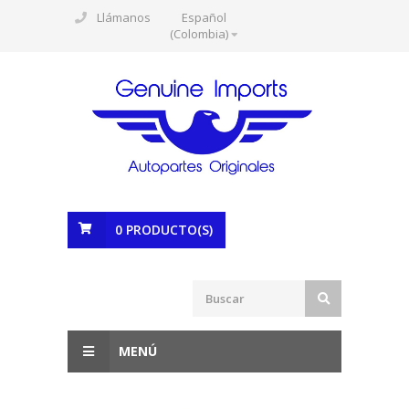
Llámanos
Español
(Colombia)
0
PRODUCTO(S)
MENÚ