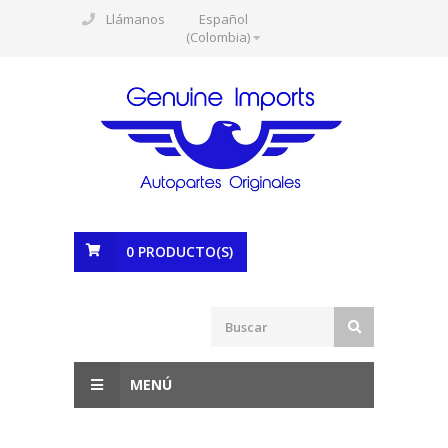
Llámanos
Español
(Colombia)
0
PRODUCTO(S)
MENÚ