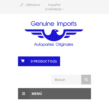
Llámanos
Español
(Colombia)
0
PRODUCTO(S)
MENÚ