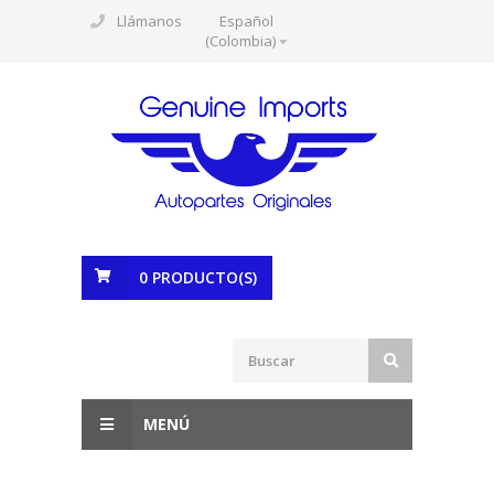
Llámanos
Español
(Colombia)
0
PRODUCTO(S)
MENÚ