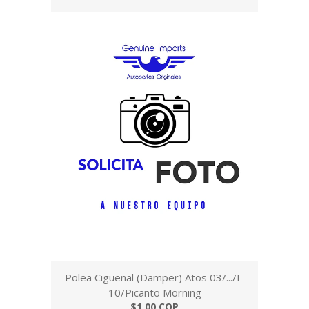
Polea Cigüeñal (Damper) Atos 03/.../I-
10/Picanto Morning
$1,00 COP