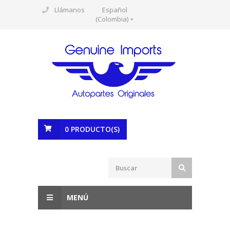
Llámanos
Español
(Colombia)
0
PRODUCTO(S)
MENÚ